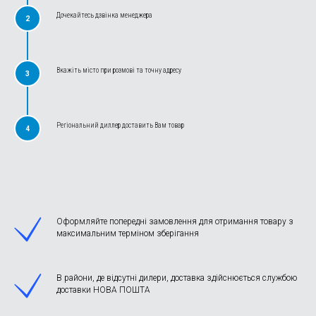
Дочекайтесь дзвінка менеджера
2
Вкажіть місто при розмові та точну адресу
3
Регіональний диллер доставить Вам товар
4
Оформляйте попередні замовлення для отримання товару з
максимальним терміном зберігання
В райони, де відсутні дилери, доставка здійснюється службою
доставки НОВА ПОШТА