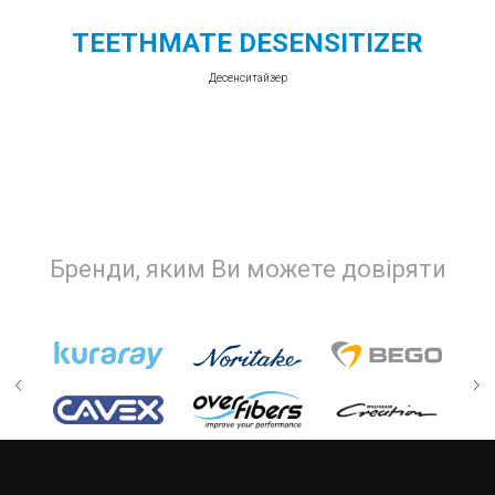
TEETHMATE DESENSITIZER
Десенситайзер
Бренди, яким Ви можете довіряти